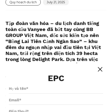
Quy hoạch du lịch
July 21, 2025
Tập đoàn văn hóa – du lịch danh tiếng
toàn cầu Vanyee đã bắt tay cùng BB
GROUP Việt Nam, dốc sức kiến tạo nên
“Bồng Lai Tiên Cảnh Ngàn Sao” – khu
đêm du ngoạn nhập vai đầu tiên tại Việt
Nam, trải rộng trên diện tích 39 hecta
trong lòng Delight Park. Dựa trên việc
khai thác sâu sắc thần thoại Âu Lạc, kết
hợp cùng các công nghệ đa phương tiện
EPC
tiên tiến như ánh sáng động, âm thanh
không gian, trình chiếu hình ảnh và tương
tác người thật, Vanyee đã biến những câu
chuyện huyền thoại thành thực tại sống
động – một thế giới có thể bước vào,
chạm tới và trải nghiệm.