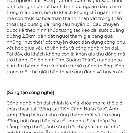
Trải nghiệm tại "Bồng Lai Tiên Cảnh Ngàn Sao" được
định dạng như một hành trình du ngoạn đắm chìm
trong màn đêm, nơi du khách không chỉ ngắm nhìn
mà còn thực sự hóa thân thành nhân vật trong thần
thoại, lạc bước giữa rừng sâu huyền bí. Câu chuyện
được kể theo hình thức tương tác kéo dài suốt quãng
đường 2,3km, dẫn dắt người tham gia băng qua
những “nút thắt” cốt truyện được dàn dựng công phu,
kết hợp giữa yếu tố văn hóa và công nghệ hiện đại.
Tại đây, du khách không còn là khán giả thụ động mà
trở thành “Chiến binh Tìm Gương Thần”, mang theo
bản đồ thám hiểm và gánh vác sứ mệnh thiêng liêng
trong một thế giới thần thoại sống động và huyền ảo.
[Sáng tạo công nghệ]
Công nghệ hiện đại chính là chìa khóa mở ra thế giới
thần thoại tại “Bồng Lai Tiên Cảnh Ngàn Sao”. Ánh
sáng động biến cả khu rừng thành một vũ trụ sống
động, nơi từng thân cây cổ thụ như được thắp lên
bằng phép thuật, ánh sáng trôi chảy và lan tỏa như
linh khí huyền bí. Âm thanh không gian được thiết kế