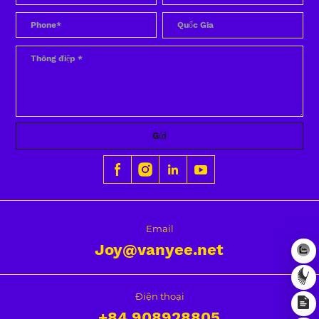
Gửi
Email
Joy@vanyee.net
Điện thoại
+84
908928805