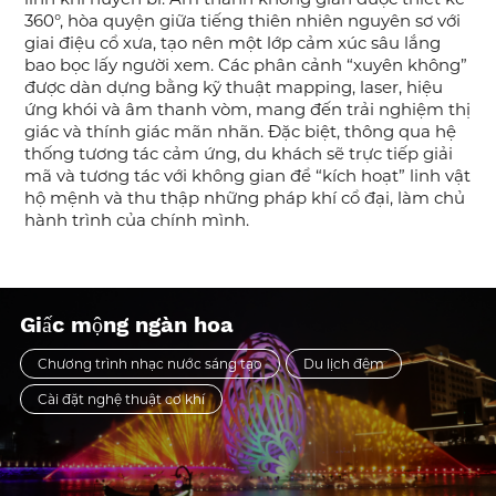
360°, hòa quyện giữa tiếng thiên nhiên nguyên sơ với
giai điệu cổ xưa, tạo nên một lớp cảm xúc sâu lắng
bao bọc lấy người xem. Các phân cảnh “xuyên không”
được dàn dựng bằng kỹ thuật mapping, laser, hiệu
ứng khói và âm thanh vòm, mang đến trải nghiệm thị
giác và thính giác mãn nhãn. Đặc biệt, thông qua hệ
thống tương tác cảm ứng, du khách sẽ trực tiếp giải
mã và tương tác với không gian để “kích hoạt” linh vật
hộ mệnh và thu thập những pháp khí cổ đại, làm chủ
hành trình của chính mình.
Giấc mộng ngàn hoa
Chương trình nhạc nước sáng tạo
Du lịch đêm
Cài đặt nghệ thuật cơ khí