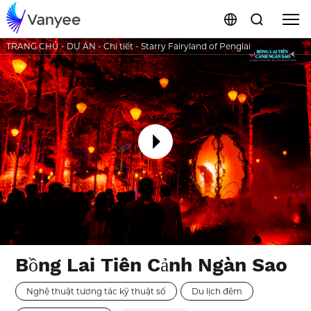
TRANG CHỦ
-
DỰ ÁN
-
Chi tiết
-
Starry Fairyland of Penglai
Bồng Lai Tiên Cảnh Ngàn Sao
Nghệ thuật tương tác kỹ thuật số
Du lịch đêm