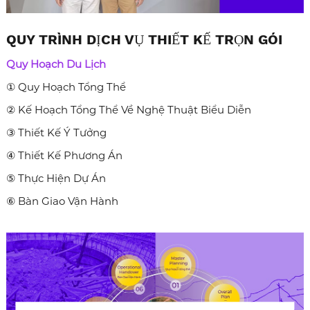
QUY TRÌNH DỊCH VỤ THIẾT KẾ TRỌN GÓI
Quy Hoạch Du Lịch
①
Quy Hoạch Tổng Thể
②
Kế Hoạch Tổng Thể Về Nghệ Thuật Biểu Diễn
③
Thiết Kế Ý Tưởng
④
Thiết Kế Phương Án
⑤
Thực Hiện Dự Án
⑥
Bàn Giao Vận Hành