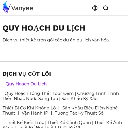
QUY HOẠCH DU LỊCH
Dịch vụ thiết kế trọn gói các dự án du lịch văn hóa
DỊCH VỤ CỐT LÕI
- Quy Hoạch Du Lịch
. Quy Hoạch Tổng Thể | Tour Đêm | Chương Trình Trình
Diễn Nhạc Nước Sáng Tạo | Sân Khấu Kỹ Xảo
Thiết Bị Cơ Khí Khổng Lồ 丨 Sân Khấu Biểu Diễn Nghệ
Thuật 丨 Vận Hành IP 丨 Tương Tác Kỹ Thuật Số
· Thiết Kế Kiến Trúc | Thiết Kế Cảnh Quan | Thiết Kế Ánh
Sáng | Thiết Kế Nội Thất | Thiết Kế VI