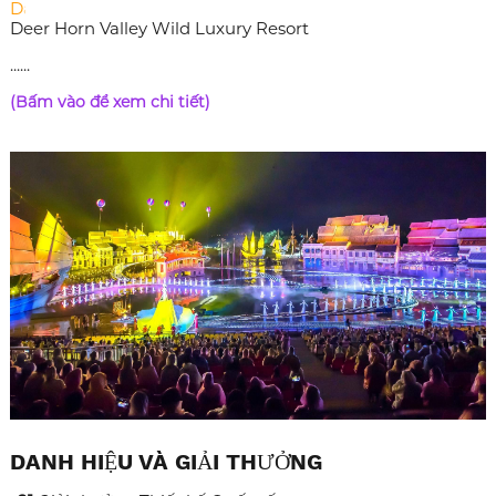
Dã
Deer Horn Valley Wild Luxury Resort
......
(Bấm vào để xem chi tiết)
DANH HIỆU VÀ GIẢI THƯỞNG