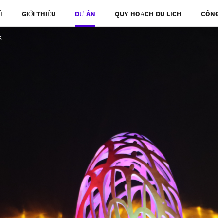
Ủ
GIỚI THIỆU
DỰ ÁN
QUY HOẠCH DU LỊCH
CÔNG
s