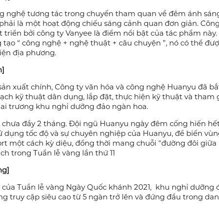
]
 đêm giả tưởng trải nghiệm hai dòng nước và đường bộ đầu 
 chơi được chia thành trải nghiệm du thuyền trên mặt nước 
ổng chiều dài khoảng 3 km, tổng cộng 22 cảnh câu chuyện, đa
c cho chuyến tham quan.
hệ]
ông nghệ tương tác trong chuyến tham quan về đêm ánh sán
phải là một hoạt động chiếu sáng cảnh quan đơn giản. Côn
 triển bởi công ty Vanyee là điểm nổi bật của tác phẩm này
tạo “ công nghệ + nghệ thuật + câu chuyện ”, nó có thể đượ
iện địa phương.
h]
 sản xuất chính, Công ty văn hóa và công nghệ Huanyu đã bắt
oạch kỹ thuật dân dụng, lắp đặt, thực hiện kỹ thuật và tham 
khai trương khu nghỉ dưỡng đảo ngàn hoa.
 chưa đầy 2 tháng. Đội ngũ Huanyu ngày đêm cống hiến hết
sử dụng tốc độ và sự chuyên nghiệp của Huanyu, để biến vùn