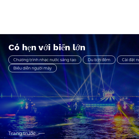
Qianhuazhou Resor
đến với khách du l
[Phản hồi hoạt độ
Trong vòng 7 ngày
nhận được lưu lượn
Douyin Huệ Châu.
Có hẹn với biển lớn
Chương trình nhạc nước sáng tạo
Du lịch đêm
Cài đặt n
Biểu diễn người máy