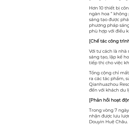
[Kế hoạch thiết kế 
Là chuyến du lịch
lớn Greater, đường
bộ trên cạn, với t
quan, đa tương tá
[Sáng tạo công ng
Hơn 10 thiết bị c
ngàn hoa ” không 
sáng tạo được phát
phương pháp sáng 
phù hợp với điều k
[Chế tác công trìn
Với tư cách là nhà
sáng tạo, lập kế h
tiếp thị cho việc 
Tổng cộng chỉ mất
ra các tác phẩm, 