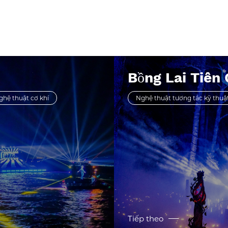
t một cách kỳ diệu, đồng thời mang chuỗi "đường đôi giữa 
ịch trong Tuần lễ vàng lần thứ 11
ng]
 của Tuần lễ vàng Ngày Quốc khánh 2021, khu nghỉ dưỡng 
g truy cập siêu cao từ 5 ngàn trở lên và đứng đầu trong da
Bồng Lai Tiên
ghệ thuật cơ khí
Nghệ thuật tương tác kỹ thuậ