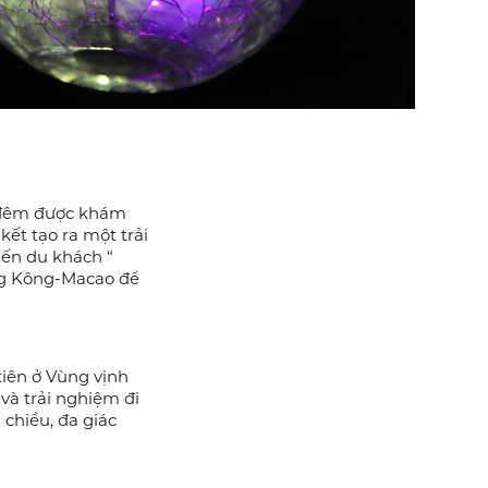
n đêm được khám
ết tạo ra một trải
iến du khách “
ồng Kông-Macao để