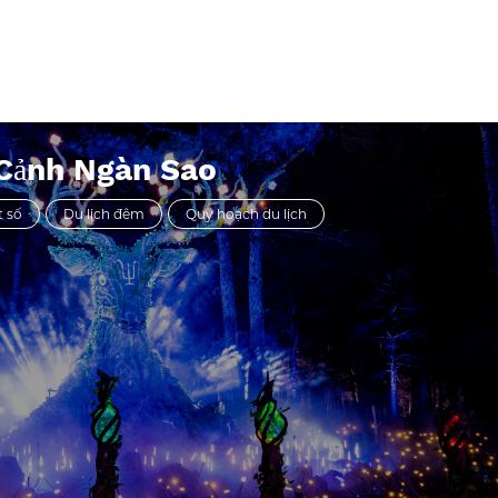
nước và đất" này
đảo ngàn hoa đã
nh sách Hot của
 Cảnh Ngàn Sao
t số
Du lịch đêm
Quy hoạch du lịch