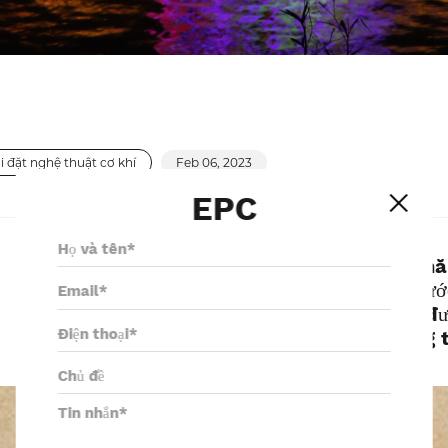
i đặt nghệ thuật cơ khí
Feb 06, 2023
EPC
Vào ngày 1 tháng 10 nă
hoa đường đôi giữa nướ
mộng ngàn hoa ” đã đư
dưỡng, đầu tư và công 