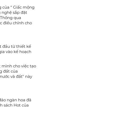
tiên ở Vùng vịnh
và trải nghiệm đi
 chiều, đa giác
g của “ Giấc mộng
g nghệ sắp đặt
. Thông qua
c điều chỉnh cho
 đầu từ thiết kế
gia vào kế hoạch
 mình cho việc tạo
g đất của