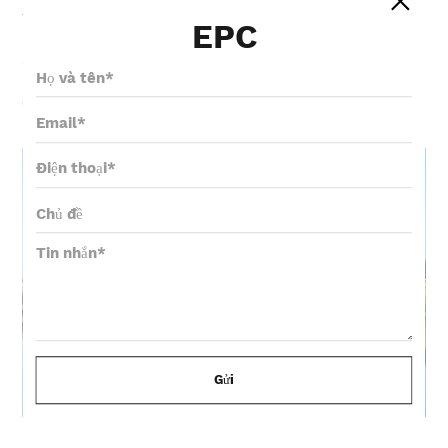
tích hợp các khu biểu diễn ngoài đời thực, khu trải
EPC
nghiệm lưu trú tại nhà dân, khu giải trí và chăm
sóc sức khỏe, khu thưởng thức ẩm thực, khu triển
lãm tổng hợp du lịch nông nghiệp và văn hóa, khu
giải trí dưới nước.
Gửi