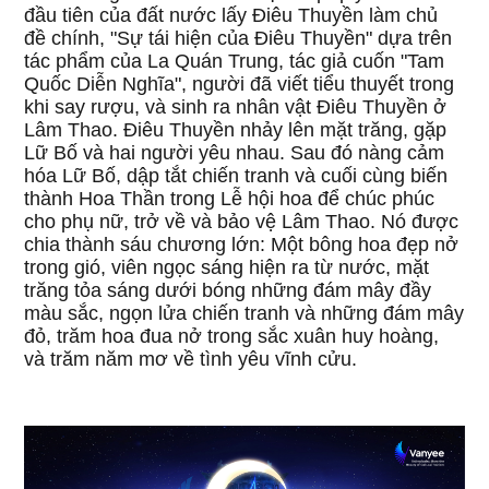
đầu tiên của đất nước lấy Điêu Thuyền làm chủ
đề chính, "Sự tái hiện của Điêu Thuyền" dựa trên
tác phẩm của La Quán Trung, tác giả cuốn "Tam
Quốc Diễn Nghĩa", người đã viết tiểu thuyết trong
khi say rượu, và sinh ra nhân vật Điêu Thuyền ở
Lâm Thao. Điêu Thuyền nhảy lên mặt trăng, gặp
Lữ Bố và hai người yêu nhau. Sau đó nàng cảm
hóa Lữ Bố, dập tắt chiến tranh và cuối cùng biến
thành Hoa Thần trong Lễ hội hoa để chúc phúc
cho phụ nữ, trở về và bảo vệ Lâm Thao. Nó được
chia thành sáu chương lớn: Một bông hoa đẹp nở
trong gió, viên ngọc sáng hiện ra từ nước, mặt
trăng tỏa sáng dưới bóng những đám mây đầy
màu sắc, ngọn lửa chiến tranh và những đám mây
đỏ, trăm hoa đua nở trong sắc xuân huy hoàng,
và trăm năm mơ về tình yêu vĩnh cửu.