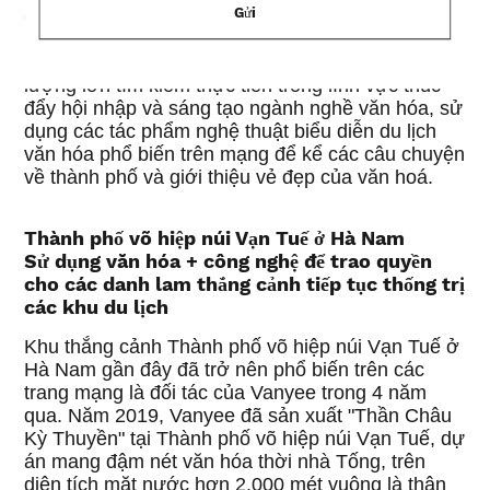
Gửi
công nghệ cao làm phương tiện và văn hóa làm
nền tảng đã tham gia sâu vào ngành du lịch văn
hóa và biểu diễn nghệ thuật trong 30 năm, đưa ra
lượng lớn tìm kiếm thực tiễn trong lĩnh vực thúc
đẩy hội nhập và sáng tạo ngành nghề văn hóa, sử
dụng các tác phẩm nghệ thuật biểu diễn du lịch
văn hóa phổ biến trên mạng để kể các câu chuyện
về thành phố và giới thiệu vẻ đẹp của văn hoá.
Thành phố võ hiệp núi Vạn Tuế ở Hà Nam
Sử dụng văn hóa + công nghệ để trao quyền
cho các danh lam thắng cảnh tiếp tục thống trị
các khu du lịch
Khu thắng cảnh Thành phố võ hiệp núi Vạn Tuế ở
Hà Nam gần đây đã trở nên phổ biến trên các
trang mạng là đối tác của Vanyee trong 4 năm
qua. Năm 2019, Vanyee đã sản xuất "Thần Châu
Kỳ Thuyền" tại Thành phố võ hiệp núi Vạn Tuế, dự
án mang đậm nét văn hóa thời nhà Tống, trên
diện tích mặt nước hơn 2.000 mét vuông là thân