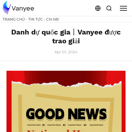
TRANG CHỦ
-
TIN TỨC
-
Chi tiết
Danh dự quốc gia丨Vanyee được
trao giải
Apr 01, 2024