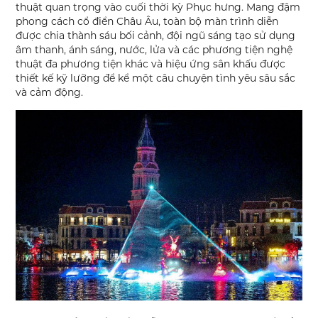
thuật quan trọng vào cuối thời kỳ Phục hưng. Mang đậm
phong cách cổ điển Châu Âu, toàn bộ màn trình diễn
được chia thành sáu bối cảnh, đội ngũ sáng tạo sử dụng
âm thanh, ánh sáng, nước, lửa và các phương tiện nghệ
thuật đa phương tiện khác và hiệu ứng sân khấu được
thiết kế kỹ lưỡng để kể một câu chuyện tình yêu sâu sắc
và cảm động.