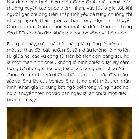
Nội dung của buổi biểu diễn được đánh giá là xuất sắc,
thường xuyên tạo được điểm nhấn. Vào lúc 8 giờ tối, khi
người gác chuông trên Tháp tình yêu đã rung chuông thì
những người tham gia vũ hội trong đội hình thuyền
Gondola mặc trang phục và mặt nạ được trang trí bằng
đèn LED sẽ chào đón khán giả dọc bờ sông và hồ nước.
Đúng lúc này, trên mặt hồ phẳng lặng lặng lẽ diễn ra
một sự thay đổi bất ngờ, một sân khấu khổng lồ nhô lên
từ giữa hồ, các vũ công từ trên bờ tiến đến, đằng sau họ
là một màn hình chiếu khổng lồ hình chiếc quạt lấy cảm
hứng từ những chiếc quạt xếp của cung điện châu Âu
đang từ từ mở ra và những bức tranh sơn dầu đầy màu
sắc và lộng lẫy của Venice lộ ra từng chút một trên màn
hình. Khán giả vô cùng bất ngờ bởi trong vùng nước nơi
họ đi thuyền trên hồ vào ban ngày lại ẩn chứa một điều
bí ẩn như vậy.