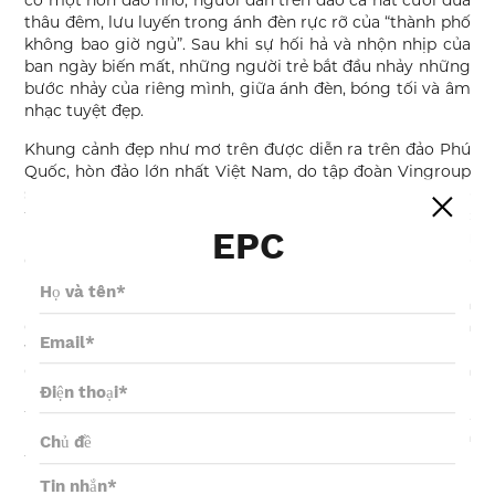
có một hòn đảo nhỏ, người dân trên đảo ca hát cười đùa
thâu đêm, lưu luyến trong ánh đèn rực rỡ của “thành phố
không bao giờ ngủ”. Sau khi sự hối hả và nhộn nhịp của
ban ngày biến mất, những người trẻ bắt đầu nhảy những
bước nhảy của riêng mình, giữa ánh đèn, bóng tối và âm
nhạc tuyệt đẹp.
Khung cảnh đẹp như mơ trên được diễn ra trên đảo Phú
Quốc, hòn đảo lớn nhất Việt Nam, do tập đoàn Vingroup
sản xuất. Chương trình biểu diễn nhạc nước sáng tạo
theo chủ đề quy mô lớn “ Sắc màu Venice ” được thực
EPC
hiện bởi đạo diễn hàng đầu Việt Nam Việt Tú và đội ngũ
của công ty Vanyee Cultural Technologies Co.,Ltd. Đảo
Phú Quốc là dự án du lịch nghỉ dưỡng tiêu biểu được nhà
nước Việt Nam đầu tư xây dựng trong những năm gần
đây, chính vì vậy đã thu hút nhiều tập đoàn quy mô lớn
vào phát triển, hiện có khoảng 328 dự án đầu tư với tổng
giá trị gần 16 tỷ đô la Mỹ. Trong số các dự án phát triển
này, lớn nhất là dự án Vinpearl Phú Quốc được triển khai
từ cuối năm 2016. Dự án này được chia thành 4 giai đoạn,
không chỉ bao gồm bất động sản nghỉ dưỡng truyền
thống, dịch vụ ăn uống khách sạn, công viên giải trí và
phát triển danh lam thắng cảnh, dung hòa với nội dung