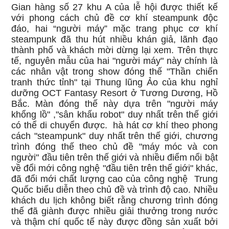
Gian hàng số 27 khu A của lễ hội được thiết kế
với phong cách chủ đề cơ khí steampunk độc
đáo, hai “người máy” mặc trang phục cơ khí
steampunk đã thu hút nhiều khán giả, lãnh đạo
thành phố và khách mời dừng lại xem. Trên thực
tế, nguyên mẫu của hai "người máy" này chính là
các nhân vật trong show đóng thế "Thần chiến
tranh thức tỉnh" tại Thung lũng Ảo của khu nghỉ
dưỡng OCT Fantasy Resort ở Tương Dương, Hồ
Bắc. Màn đóng thế này dựa trên "người máy
khổng lồ" ,"sân khấu robot" duy nhất trên thế giới
có thể di chuyển được. hà hát cơ khí theo phong
cách "steampunk" duy nhất trên thế giới, chương
trình đóng thế theo chủ đề "máy móc và con
người" đầu tiên trên thế giới và nhiều điểm nổi bật
về đổi mới công nghệ "đầu tiên trên thế giới" khác,
đã đổi mới chất lượng cao của công nghệ Trung
Quốc biểu diễn theo chủ đề và trình độ cao. Nhiều
khách du lịch không biết rằng chương trình đóng
thế đã giành được nhiều giải thưởng trong nước
và thậm chí quốc tế này được đồng sản xuất bởi