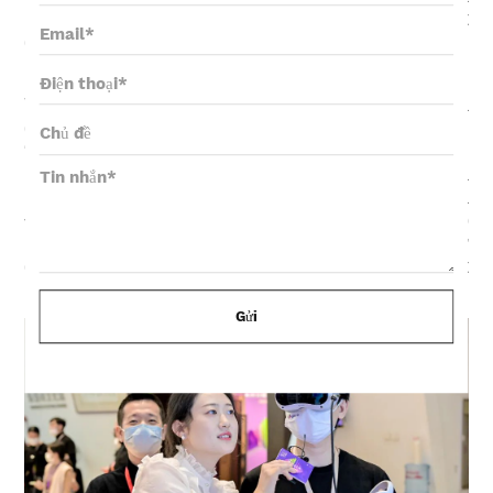
khơi đưa thành phố đi đến việc xây dựng một
quần thể đô thị đẳng cấp thế giới ở Khu vực Vịnh
Lớn Quảng Đông-Hồng Kông-Macao.
Trên “Hành lang không gian Metaverse”, chúng ta
đắm chìm trong đại dương văn hóa nghệ thuật; tại
“Khu vực trung tâm vũ trụ”, chúng ta có thể đắm
mình trong không gian văn hóa công cộng của
Khu vực Vịnh Quảng Đông, Trung tâm Văn hóa
Đông , công nghệ và văn hóa của Vanyee, Hiệp
hội các nhà viết kịch Quảng Đông , ToyCity, và sự
quyến rũ của các doanh nghiệp (tổ chức) chất
lượng cao.
Gửi