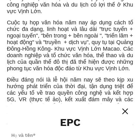
công nghiệp văn hóa và du lịch có lợi thế ở Khu
vực Vịnh Lớn.
Cuộc tụ họp văn hóa năm nay áp dụng cách tổ
chức đa dạng, linh hoạt và lâu dài "trực tuyến +
ngoại tuyến", "bên trong + bên ngoài ", "triển lãm +
hoạt động" và "truyền + dịch vụ", quy tụ tại Quảng
Đông-Hồng Kông- Khu vực Vịnh Lớn Macao. Các
doanh nghiệp và tổ chức văn hóa, thể thao và du
lịch của quần thể đô thị đã thể hiện được những
phong tục văn hóa độc đáo từ Khu vực Vịnh Lớn.
Điều đáng nói là lễ hội năm nay sẽ theo kịp xu
hướng phát triển của thời đại, tận dụng triệt để
các yếu tố về trao quyền công nghệ và kết hợp
5G, VR (thực tế ảo), kết xuất đám mây và các
công nghệ khác để xây dựng một phòng triển lãm
ảo Metaverse trực tuyến . Phòng triển lãm đám
mây dựa trên hình dạng kiến ​​trúc của Trung tâm
EPC
Văn hóa Thành phố Đông Huản , nó giống như
một "tàu vận chuyển văn hóa" đa năng .Với động
lực và trí tưởng tượng của một con tàu đang ra