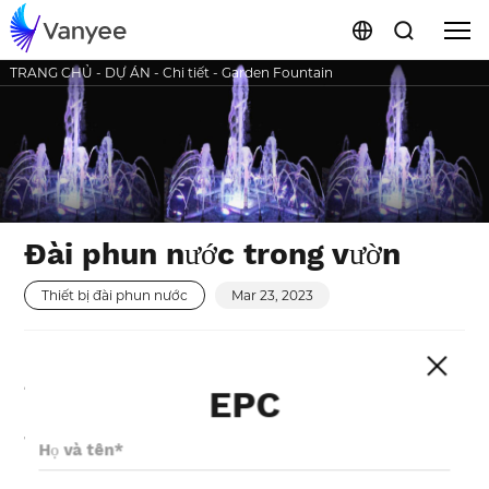
TRANG CHỦ
-
DỰ ÁN
-
Chi tiết
-
Garden Fountain
Đài phun nước trong vườn
Thiết bị đài phun nước
Mar 23, 2023
Đối với nước , con người luôn gần gũi và
EPC
kính nể. Các tính năng nước đóng một vai
trò rất quan trọng bất luận là cảnh quy
mô lớn hay là quy mô nhỏ. Là một hình