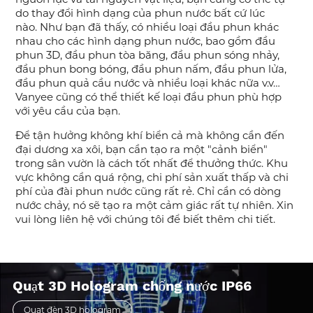
do thay đổi hình dạng của phun nước bất cứ lúc
nào. Như bạn đã thấy, có nhiều loại đầu phun khác
nhau cho các hình dạng phun nước, bao gồm đầu
phun 3D, đầu phun tòa băng, đầu phun sóng nhảy,
đầu phun bong bóng, đầu phun nấm, đầu phun lửa,
đầu phun quả cầu nước và nhiều loại khác nữa v.v…
Vanyee cũng có thể thiết kế loại đầu phun phù hợp
với yêu cầu của bạn.
Để tận hưởng không khí biển cả mà không cần đến
đại dương xa xôi, bạn cần tạo ra một "cảnh biển"
trong sân vườn là cách tốt nhất để thưởng thức. Khu
vực không cần quá rộng, chi phí sản xuất thấp và chi
phí của đài phun nước cũng rất rẻ. Chỉ cần có dòng
nước chảy, nó sẽ tạo ra một cảm giác rất tự nhiên. Xin
vui lòng liên hệ với chúng tôi để biết thêm chi tiết.
Quạt 3D Hologram chống nước IP66
Quạt đèn 3D hologram