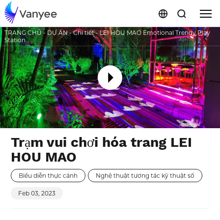
TRANG CHỦ
-
DỰ ÁN
-
Chi tiết
-
LEI HOU MAO Emotional Trendy Play
Station
Trạm vui chơi hóa trang LEI
HOU MAO
Biểu diễn thực cảnh
Nghệ thuật tương tác kỹ thuật số
Feb 03, 2023