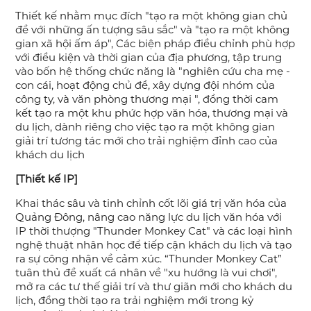
Thiết kế nhằm mục đích "tạo ra một không gian chủ
đề với những ấn tượng sâu sắc" và "tạo ra một không
gian xã hội ấm áp", Các biện pháp điều chỉnh phù hợp
với điều kiện và thời gian của địa phương, tập trung
vào bốn hệ thống chức năng là "nghiên cứu cha mẹ -
con cái, hoạt động chủ đề, xây dựng đội nhóm của
công ty, và văn phòng thương mại ", đồng thời cam
kết tạo ra một khu phức hợp văn hóa, thương mại và
du lịch, dành riêng cho việc tạo ra một không gian
giải trí tương tác mới cho trải nghiệm đỉnh cao của
khách du lịch
[Thiết kế IP]
Khai thác sâu và tinh chỉnh cốt lõi giá trị văn hóa của
Quảng Đông, nâng cao năng lực du lịch văn hóa với
IP thời thượng "Thunder Monkey Cat" và các loại hình
nghệ thuật nhân học để tiếp cận khách du lịch và tạo
ra sự công nhận về cảm xúc. “Thunder Monkey Cat”
tuân thủ đề xuất cá nhân về "xu hướng là vui chơi",
mở ra các tư thế giải trí và thư giãn mới cho khách du
lịch, đồng thời tạo ra trải nghiệm mới trong kỷ