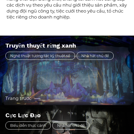
các dịch vụ theo yêu cầu như giới thiệu sản phẩm, xây
dựng đội ngũ công ty, tiệc cưới theo yêu cầu, tổ chức
tiệc riêng cho doanh nghiệp.
Truyền thuyết rừng xanh
Nghệ thuật tương tác kỹ thuật số
Nhà hát chủ đề
Trang trước
Cực Lực Đạo
Biểu diễn thực cảnh
Nhà hát chủ đề