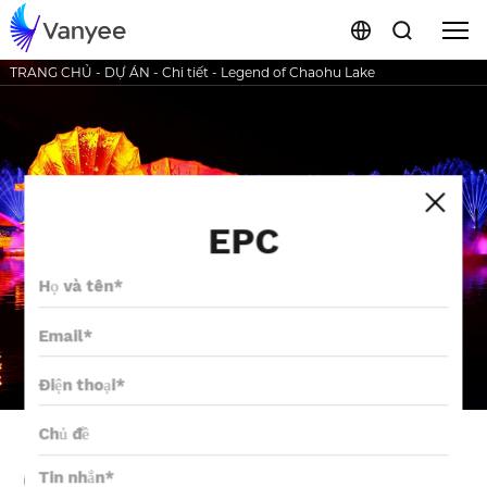
TRANG CHỦ
-
DỰ ÁN
-
Chi tiết
-
Legend of Chaohu Lake
EPC
Sào Hồ Truyền Kỳ
Chương trình nhạc nước sáng tạo
Du lịch đêm