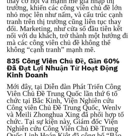
thấy cơ hội và mạnh mẽ gia nhập thị
trường, khiến các công viên chủ đề lớn
nhỏ mọc lên như nấm, và cấu trúc cạnh
tranh trên thị trường cũng liên tục thay
đổi. Marketing, như cửa sổ đầu tiên kết
nối với du khách, trở thành một hướng đi
mà các công viên chủ đề không thể
không “cạnh tranh” mạnh mẽ.
835 Công Viên Chủ Đề, Gần 60%
Đã Đạt Lợi Nhuận Từ Hoạt Động
Kinh Doanh
Mới đây, tại Diễn đàn Phát Triển Công
Viên Chủ Đề Trung Quốc lần thứ 6 tổ
chức tại Bắc Kinh, Viện Nghiên cứu
Công viên Chủ Đề Trung Quốc, Wenlv
và Meili Zhonghua Xing đã phối hợp tổ
chức. Tại sự kiện này, Giám đốc Viện
Nghiên cứu Công Viên Chủ Đề Trung
Quốc Linh Hoán Kiệt đã công bố “Báo