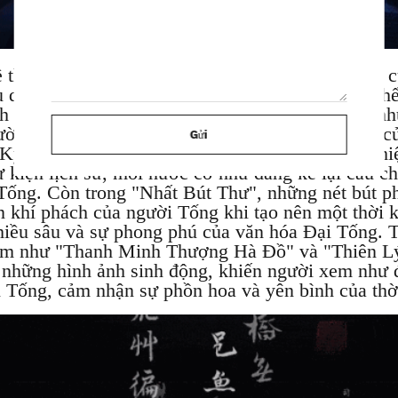
 thế giới kỳ ảo này để cùng thưởng thức nét đẹp 
du dương của "Nhất Thanh Cầm", dường như có thể
h sử từ hàng ngàn năm trước, tiếng đàn tinh tế, n
ười khiến mọi người đắm chìm trong mạch sống củ
Gửi
ỳ" với màn đối đầu đen trắng trên bàn cờ, thể h
 kiện lịch sử, mỗi nước cờ như đang kể lại câu c
i Tống. Còn trong "Nhất Bút Thư", những nét bút 
 khí phách của người Tống khi tạo nên một thời k
iều sâu và sự phong phú của văn hóa Đại Tống. 
hẩm như "Thanh Minh Thượng Hà Đồ" và "Thiên L
 những hình ảnh sinh động, khiến người xem như
 Tống, cảm nhận sự phồn hoa và yên bình của thờ