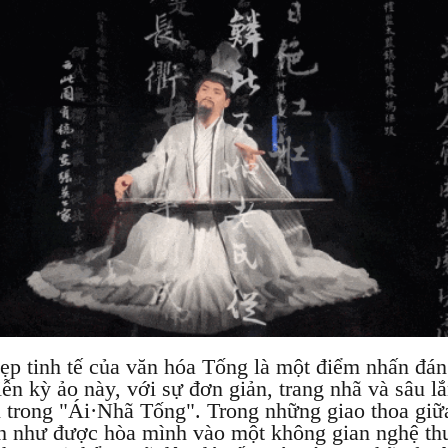
ẹp tinh tế của văn hóa Tống là một điểm nhấn đán
diễn kỳ ảo này, với sự đơn giản, trang nhã và sâu l
n trong "Ái·Nhã Tống". Trong những giao thoa giữ
h như được hòa mình vào một không gian nghệ thuậ