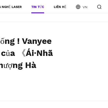
 NGHỆ LASER
TIN TỨC
LIÊN HỆ
VN
Tống ! Vanyee
n của 《Ái·Nhã
Thượng Hà