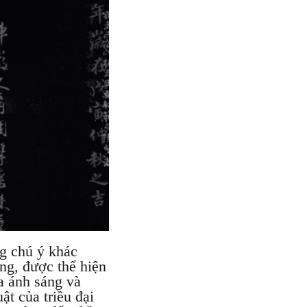
g chú ý khác
ắng, được thể hiện
a ánh sáng và
t của triều đại