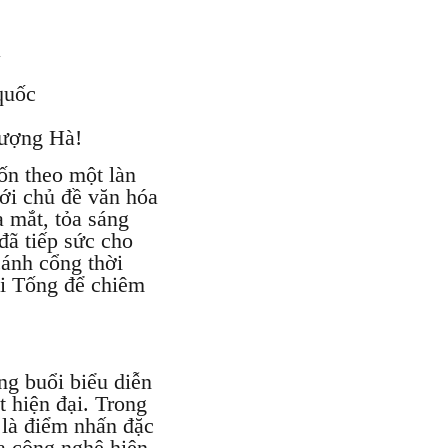
a
 quốc
hượng Hà!
n theo một làn
với chủ đề văn hóa
 mắt, tỏa sáng
đã tiếp sức cho
cánh cổng thời
ại Tống để chiêm
g buổi biểu diễn
t hiện đại. Trong
 là điểm nhấn đặc
a công nghệ hiện