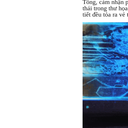
Tống, cảm nhận p
thái trong thư họ
tiết đều tỏa ra v