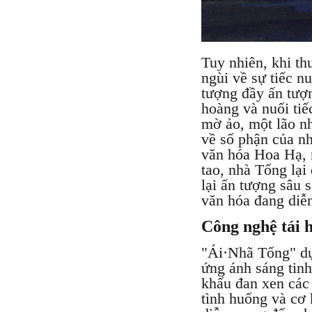
Tuy nhiên, khi t
ngùi về sự tiếc n
tượng đầy ấn tượ
hoàng và nuối ti
mờ ảo, một lão nh
về số phận của nh
văn hóa Hoa Hạ, 
tao, nhà Tống lại
lại ấn tượng sâu 
văn hóa đang diễn
Công nghệ tái h
"Ái·Nhã Tống" dự
ứng ánh sáng tinh
khấu đan xen các 
tình huống và cơ 