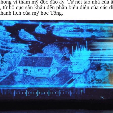
hong vị thẩm mỹ độc đáo ấy. Từ nét tao nhã của 
a, từ bố cục sân khấu đến phần biểu diễn của các d
ẻ thanh lịch của mỹ học Tống.