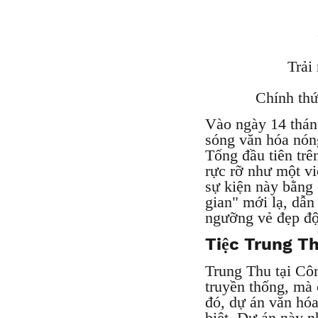
Trải
Chính th
Vào ngày 14 thán
sóng văn hóa nóng
Tống đầu tiên trê
rực rỡ như một vi
sự kiện này bằng 
gian" mới lạ, dẫn
ngưỡng vẻ đẹp độ
Tiệc Trung T
Trung Thu tại Cô
truyền thống, mà 
đó, dự án văn hó
biệt. Dự án này n