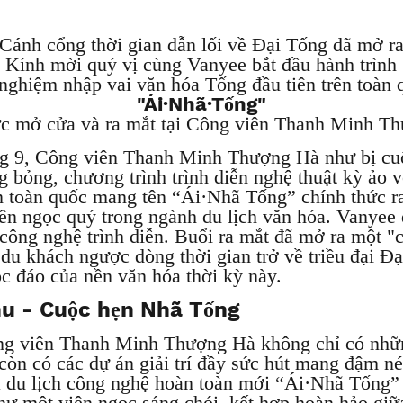
Cánh cổng thời gian dẫn lối về Đại Tống đã mở r
Kính mời quý vị cùng Vanyee bắt đầu hành trình
 nghiệm nhập vai văn hóa Tống đầu tiên trên toàn
"Ái·Nhã·Tống"
ức mở cửa và ra mắt tại Công viên Thanh Minh T
g 9, Công viên Thanh Minh Thượng Hà như bị cuố
 bỏng, chương trình trình diễn nghệ thuật kỳ ảo 
n toàn quốc mang tên “Ái·Nhã Tống” chính thức ra
ên ngọc quý trong ngành du lịch văn hóa. Vanyee 
công nghệ trình diễn. Buổi ra mắt đã mở ra một "
 du khách ngược dòng thời gian trở về triều đại Đ
c đáo của nền văn hóa thời kỳ này.
hu - Cuộc hẹn Nhã Tống
ng viên Thanh Minh Thượng Hà không chỉ có nhữn
còn có các dự án giải trí đầy sức hút mang đậm né
a du lịch công nghệ hoàn toàn mới “Ái·Nhã Tống”
hư một viên ngọc sáng chói, kết hợp hoàn hảo giữ