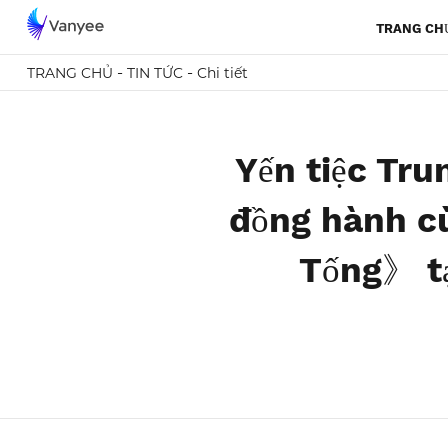
TRANG CH
-
-
TRANG CHỦ
TIN TỨC
Chi tiết
Yến tiệc Tru
đồng hành cù
Tống》 tạ