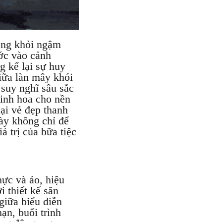
hông khỏi ngậm
ước vào cảnh
 kể lại sự huy
iữa làn mây khói
 suy nghĩ sâu sắc
tinh hoa cho nền
ại vẻ đẹp thanh
này không chỉ để
á trị của bữa tiệc
ực và ảo, hiệu
i thiết kế sân
giữa biểu diễn
ạn, buổi trình