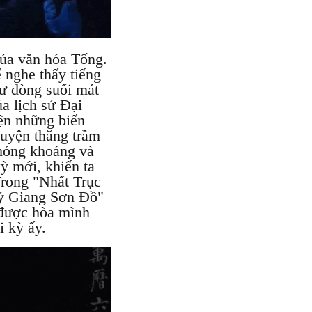
của văn hóa Tống.
 nghe thấy tiếng
hư dòng suối mát
a lịch sử Đại
iện những biến
huyện thăng trầm
phóng khoáng và
ỳ mới, khiến ta
Trong "Nhất Trục
ý Giang Sơn Đồ"
 được hòa mình
i kỳ ấy.