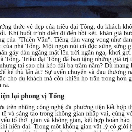
hưởng thức vẻ đẹp của triều đại Tống, du khách k
uối. Khi buổi trình diễn đi đến hồi kết, khán giả b
ng của "Thiên Vấn". Tiếng đàn vang vọng như đang
ếc của nhà Tống. Một ngọn núi cô độc sừng sững g
ân gảy đàn ngẩng mặt lên trời ngân nga, khơi gợi
à Tống. Triều đại Tống đã ban tặng những giá trị 
nhưng tại sao chỉ kéo dài ba trăm năm? Dù mang l
 để kẻ thù lấn át? Sự uyển chuyển và đau thương 
sắc cho du khách mà còn khiến họ trân trọng hơn gi
 ra.
iện lại phong vị Tống
a trên những công nghệ đa phương tiện kết hợp th
 tế và sáng tạo trong không gian nhập vai, cùng vớ
yếu tố thời gian và không gian, kết hợp hoàn hảo 
khí hiện đại. Trong một không gian vật lý có giới h