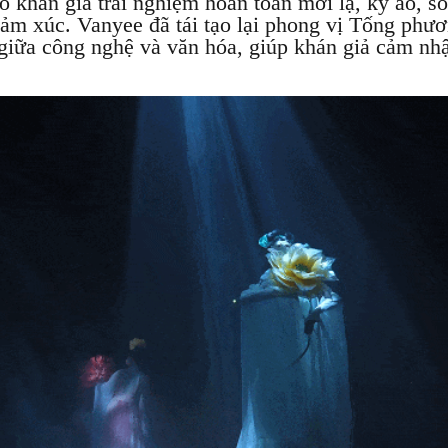
 khán giả trải nghiệm hoàn toàn mới lạ, kỳ ảo, s
cảm xúc. Vanyee đã tái tạo lại phong vị Tống phư
giữa công nghệ và văn hóa, giúp khán giả cảm nhậ