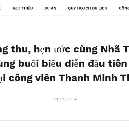
Ủ
GIỚI THIỆU
DỰ ÁN
QUY HOẠCH DU LỊCH
CÔNG
ng thu, hẹn ước cùng Nhã 
ng buổi biểu diễn đầu tiê
i công viên Thanh Minh 
Sept 23, 2024