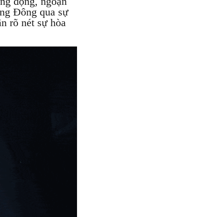
ống động, ngoạn
ơng Đông qua sự
n rõ nét sự hòa