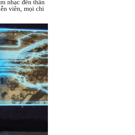
âm nhạc đến thần
iễn viên, mọi chi