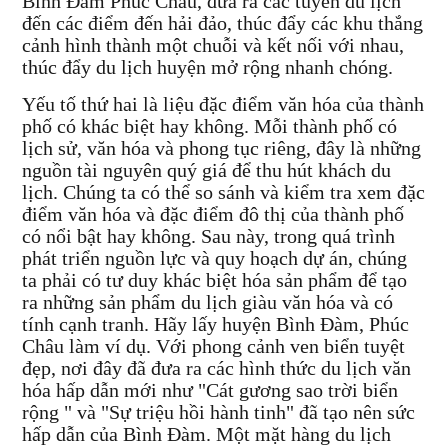
Bình Đàm Phúc Châu, đưa ra các tuyến du lịch
đến các điểm đến hải đảo, thúc đẩy các khu thắng
cảnh hình thành một chuỗi và kết nối với nhau,
thúc đẩy du lịch huyện mở rộng nhanh chóng.
Yếu tố thứ hai là liệu đặc điểm văn hóa của thành
phố có khác biệt hay không. Mỗi thành phố có
lịch sử, văn hóa và phong tục riêng, đây là những
nguồn tài nguyên quý giá để thu hút khách du
lịch. Chúng ta có thể so sánh và kiểm tra xem đặc
điểm văn hóa và đặc điểm đô thị của thành phố
có nổi bật hay không. Sau này, trong quá trình
phát triển nguồn lực và quy hoạch dự án, chúng
ta phải có tư duy khác biệt hóa sản phẩm để tạo
ra những sản phẩm du lịch giàu văn hóa và có
tính cạnh tranh. Hãy lấy huyện Bình Đàm, Phúc
Châu làm ví dụ. Với phong cảnh ven biển tuyệt
đẹp, nơi đây đã đưa ra các hình thức du lịch văn
hóa hấp dẫn mới như "Cát gương sao trời biển
rộng " và "Sự triệu hồi hành tinh" đã tạo nên sức
hấp dẫn của Bình Đàm. Một mặt hàng du lịch