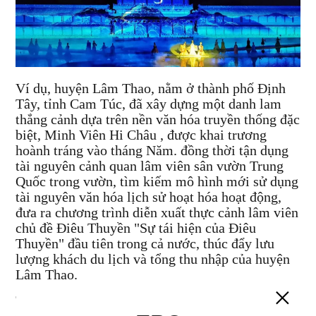
Ví dụ, huyện Lâm Thao, nằm ở thành phố Định
Tây, tỉnh Cam Túc, đã xây dựng một danh lam
thắng cảnh dựa trên nền văn hóa truyền thống đặc
biệt, Minh Viên Hi Châu , được khai trương
hoành tráng vào tháng Năm. đồng thời tận dụng
tài nguyên cảnh quan lâm viên sân vườn Trung
Quốc trong vườn, tìm kiếm mô hình mới sử dụng
tài nguyên văn hóa lịch sử hoạt hóa hoạt động,
đưa ra chương trình diễn xuất thực cảnh lâm viên
chủ đề Điêu Thuyền "Sự tái hiện của Điêu
Thuyền" đầu tiên trong cả nước, thúc đẩy lưu
lượng khách du lịch và tổng thu nhập của huyện
Lâm Thao.
Thứ ba, từ góc độ sâu hơn, logic cơ bản đằng sau
sự bùng nổ du lịch huyện là sự thay đổi trong nhu