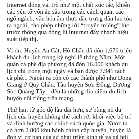
Internet đóng vai trò như một chất xúc tác, khiến
các yếu tố vốn ẩn sâu trong các cảnh quan, các
ngõ ngách, văn hóa ẩm thực đặc trưng dần lan tỏa
ra ngoài, cho phép những lời “truyền miệng” lúc
trước thông qua dòng lũ internet đẩy nhanh hiệu
suất tiếp thị.
Ví dụ: Huyện An Cát, Hồ Châu đã đón 1,676 triệu
khách du lịch trong kỳ nghỉ lễ tháng Năm. Một
quán cà phê địa phương đã đón 16.000 khách du
lịch chỉ trong một ngày và bán được 7.941 tách
cà phê... Ngoài ra còn có các thành phố như Dong
Giang ở Quý Châu, Tào huyện Sơn Đông, Dương
Sóc Quảng Tây... đều là những địa điểm du lịch
huyện nổi tiếng trên mạng.
Thứ hai, từ góc độ lâu dài hơn, sự bùng nổ du
lịch của huyện không thể tách rời khỏi việc bố trí
và định hướng các chính sách quốc gia. Nước ta
có hơn 2.800 khu hành chính cấp huyện, huyện là
đơn vị cơ bản của sự phát triển kinh tế và xã hội