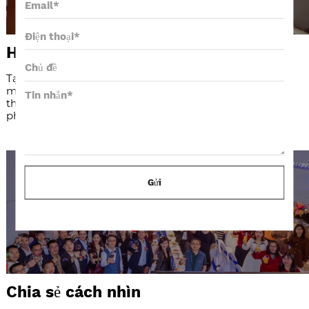
Học hỏi lẫn nhau
Tại Vanyee, chúng tôi chia sẻ sự sáng tạo, niềm đam
mê và kinh nghiệm. Chúng tôi học hỏi lẫn nhau,
thỏa mãn trí tò mò đồng thời xây dựng kế hoạch
phát triển nghề nghiệp của riêng mình.
Gửi
Chia sẻ cách nhìn